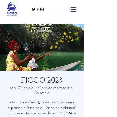
FICGO 2023
sáb, 02 de dic
  |  
Golfo de Morrosquillo,
Colombia
¿Te gusta el cine? 🍿 ¿Te gustaría vivir una
experiencia única en el Caribe colombiano?
Entonces no te puedes perder el FICGO 🦀, el